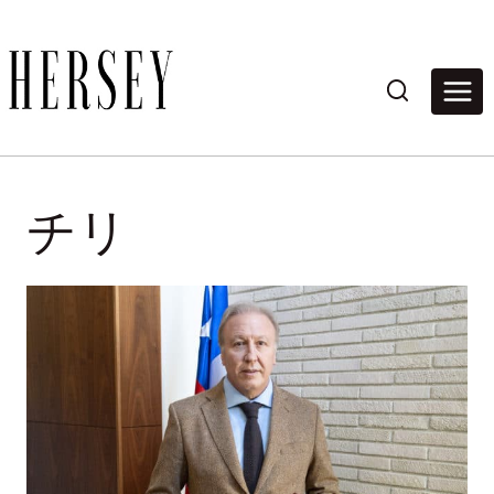
内
容
を
ス
キ
ッ
プ
チリ