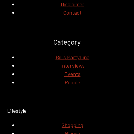
館
Disclaimer
で
Contact
試
飲
会
開
Category
催
Bill's PartyLine
Interviews
Events
People
Lifestyle
Shopping
Places