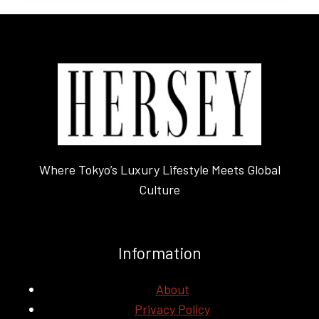
チ
リ
の
オ
ー
ガ
ニ
ッ
ク
ワ
Where Tokyo’s Luxury Lifestyle Meets Global
イ
Culture
ン
が
発
売
Information
開
始
About
大
使
Privacy Policy