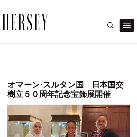
内
容
を
ス
キ
ッ
プ
オマーン·スルタン国 日本国交
樹立５０周年記念宝飾展開催