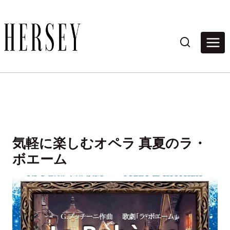
内
容
を
ス
キ
ッ
プ
気軽に楽しむオペラ 真夏のラ・
ボエーム