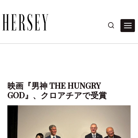
内
容
を
ス
キ
ッ
プ
映画『男神 THE HUNGRY
GOD』、クロアチアで受賞