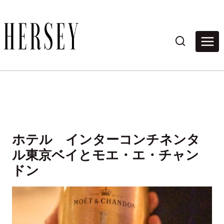
内
容
を
ス
キ
ッ
プ
ホテル インターコンチネンタ
ル東京ベイとモエ・エ・チャン
ドン