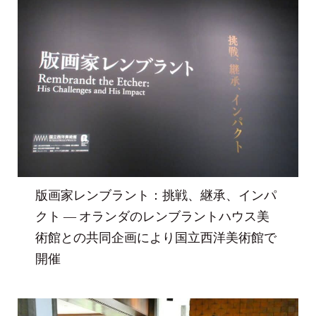
版画家レンブラント：挑戦、継承、インパ
クト ― オランダのレンブラントハウス美
術館との共同企画により国立西洋美術館で
開催