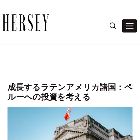
内
容
を
ス
キ
ッ
プ
成長するラテンアメリカ諸国：ペ
ルーへの投資を考える