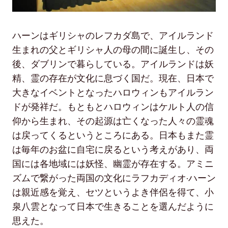
ハーンはギリシャのレフカダ島で、アイルランド
生まれの父とギリシャ人の母の間に誕生し、その
後、ダブリンで暮らしている。アイルランドは妖
精、霊の存在が文化に息づく国だ。現在、日本で
大きなイベントとなったハロウィンもアイルラン
ドが発祥だ。もともとハロウィンはケルト人の信
仰から生まれ、その起源は亡くなった人々の霊魂
は戻ってくるというところにある。日本もまた霊
は毎年のお盆に自宅に戻るという考えがあり、両
国には各地域には妖怪、幽霊が存在する。アミニ
ズムで繋がった両国の文化にラフカディオ·ハーン
は親近感を覚え、セツというよき伴侶を得て、小
泉八雲となって日本で生きることを選んだように
思えた。