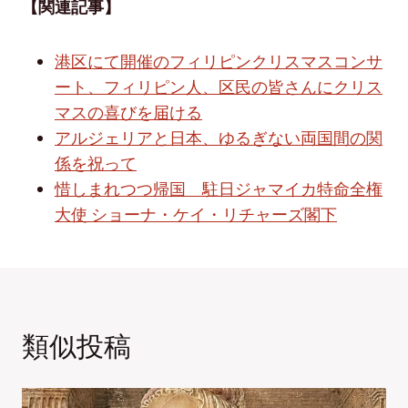
【関連記事】
港区にて開催のフィリピンクリスマスコンサ
ート、フィリピン人、区民の皆さんにクリス
マスの喜びを届ける
アルジェリアと日本、ゆるぎない両国間の関
係を祝って
惜しまれつつ帰国 駐日ジャマイカ特命全権
大使 ショーナ・ケイ・リチャーズ閣下
類似投稿