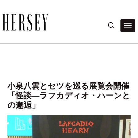
内
容
を
ス
キ
ッ
プ
小泉八雲とセツを巡る展覧会開催
「怪談―ラフカディオ・ハーンと
の邂逅」