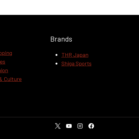
Brands
pping
THR Japan
ces
Shiga Sports
hion
& Culture