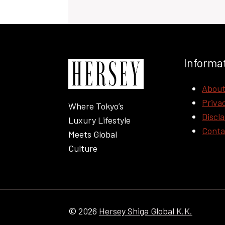
Informa
Abou
Privac
Where Tokyo’s
Discl
Luxury Lifestyle
Conta
Meets Global
Culture
© 2026
Hersey Shiga Global K.K.