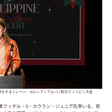
拶をするミレーン・ガルシア＝アルバノ駐日フィリピン大使
者フィデル・G・カララン・ジュニア氏率いる、世