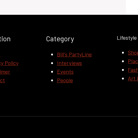
tion
Category
Lifestyle
Sho
t
Bill's PartyLine
Pla
y Policy
Interviews
Fas
aimer
Events
Art 
ct
People