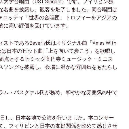
学合唱団（UST Singers）です。フィリピン独
な名曲を披露し、観客を魅了しました。同合唱団は
ヴァロッティ「世界の合唱団」トロフィーをアジアの
的に高い評価を受けています。
であるBeverly氏はオリジナル曲「Xmas With
タ氏は日本のヒット曲「上を向いて歩こう」を歌唱し
区を拠点とするヒミッグ高円寺ミュージック・ミニス
スソングを披露し、会場に温かな雰囲気をもたらし
ラム・パスクァル氏が務め、和やかな雰囲気の中で
き今年も来日し、日本各地で公演を行いました。本コンサー
て、フィリピンと日本の友好関係を改めて感じさせ