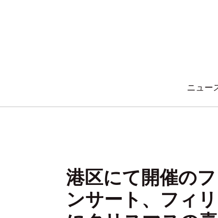
内
容
を
ス
キ
ッ
ニュー
プ
港区にて開催のフ
ンサート、フィリ