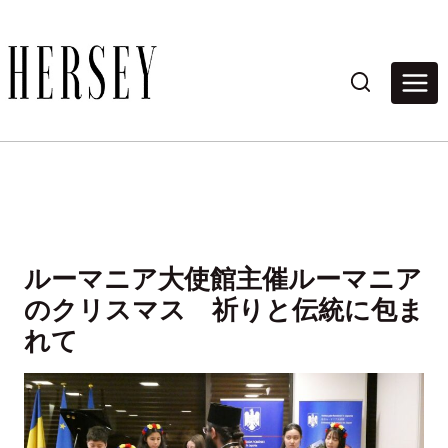
内
容
を
ス
キ
ッ
プ
ルーマニア大使館主催ルーマニア
のクリスマス 祈りと伝統に包ま
れて