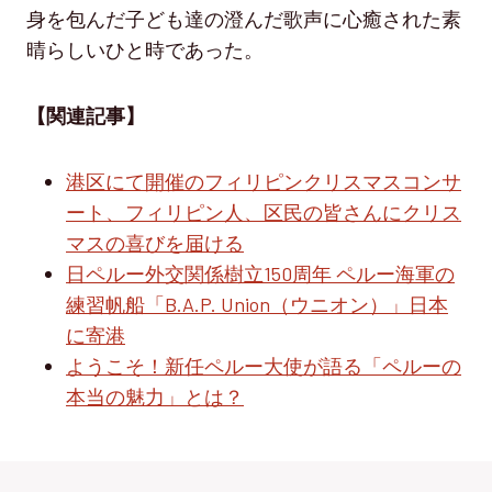
身を包んだ子ども達の澄んだ歌声に心癒された素
晴らしいひと時であった。
【関連記事】
港区にて開催のフィリピンクリスマスコンサ
ート、フィリピン人、区民の皆さんにクリス
マスの喜びを届ける
日ペルー外交関係樹立150周年 ペルー海軍の
練習帆船「B.A.P. Union（ウニオン）」日本
に寄港
ようこそ！新任ペルー大使が語る「ペルーの
本当の魅力」とは？