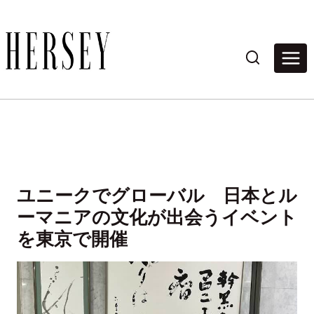
内
容
を
ス
キ
ッ
プ
ユニークでグローバル 日本とル
ーマニアの文化が出会うイベント
を東京で開催