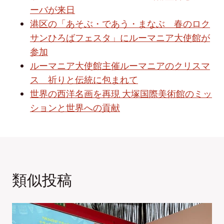
ーバが来日
港区の「あそぶ・であう・まなぶ 春のロク
サンひろばフェスタ」にルーマニア大使館が
参加
ルーマニア大使館主催ルーマニアのクリスマ
ス 祈りと伝統に包まれて
世界の西洋名画を再現 大塚国際美術館のミッ
ションと世界への貢献
類似投稿