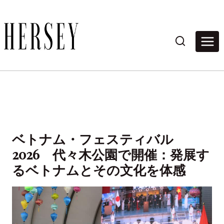
内
容
を
ス
キ
ッ
プ
ベトナム・フェスティバル
2026 代々木公園で開催：発展す
るベトナムとその文化を体感